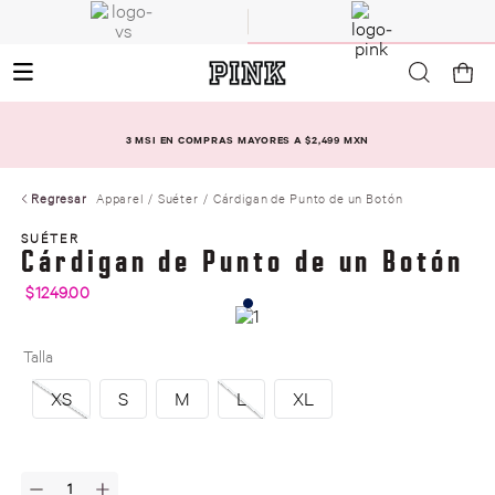
3 MSI EN COMPRAS MAYORES A $2,499 MXN
Regresar
Apparel
Suéter
Cárdigan de Punto de un Botón
SUÉTER
Cárdigan de Punto de un Botón
$
1249
.
00
Talla
XS
S
M
L
XL