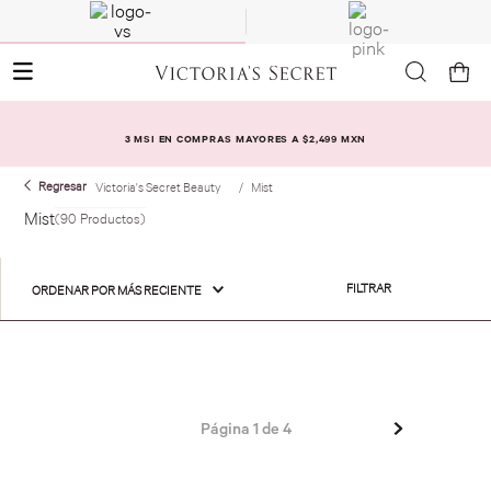
3 MSI EN COMPRAS MAYORES A $2,499 MXN
Victoria's Secret Beauty
Mist
Mist
90
Productos
FILTRAR
ORDENAR POR
MÁS RECIENTE
Página
1
de
4