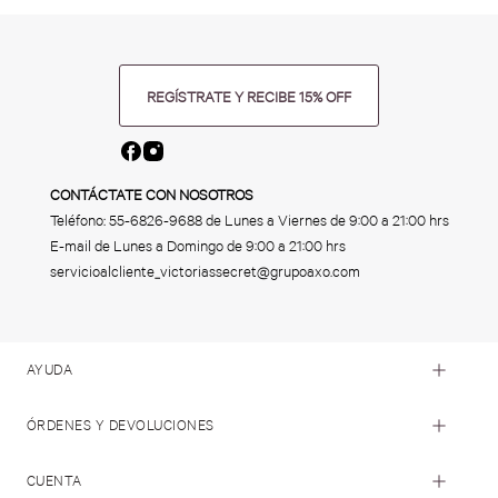
REGÍSTRATE Y RECIBE 15% OFF
CONTÁCTATE CON NOSOTROS
Teléfono:
55-6826-9688
de Lunes a Viernes de 9:00 a 21:00 hrs
E-mail de Lunes a Domingo de 9:00 a 21:00 hrs
servicioalcliente_victoriassecret@grupoaxo.com
AYUDA
ÓRDENES Y DEVOLUCIONES
CUENTA