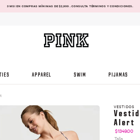
3 MSI EN COMPRAS MÍNIMAS DE $2,999 . CONSULTA TÉRMINOS Y CONDICIONES.
TIES
APPAREL
SWIM
PIJAMAS
rt
VESTIDOS
Vestid
Alert
$
1349
.
00
Talla