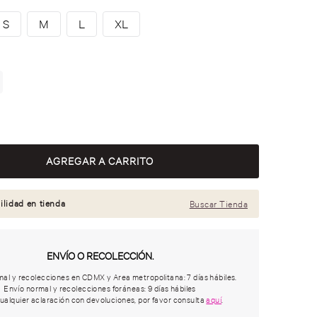
S
M
L
XL
ilidad en tienda
Buscar Tienda
ENVÍO O RECOLECCIÓN.
al y recolecciones en CDMX y Area metropolitana: 7 días hábiles.
Envío normal y recolecciones foráneas: 9 días hábiles
ualquier aclaración con devoluciones, por favor consulta
aquí
.