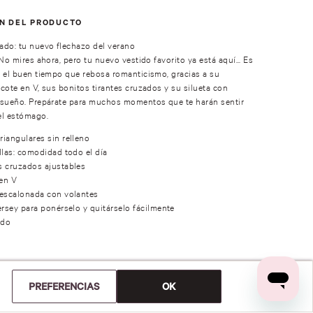
ÓN DEL PRODUCTO
ado: tu nuevo flechazo del verano
No mires ahora, pero tu nuevo vestido favorito ya está aquí... Es
 el buen tiempo que rebosa romanticismo, gracias a su
cote en V, sus bonitos tirantes cruzados y su silueta con
nsueño. Prepárate para muchos momentos que te harán sentir
el estómago.
riangulares sin relleno
illas: comodidad todo el día
s cruzados ajustables
en V
 escalonada con volantes
jersey para ponérselo y quitárselo fácilmente
ado
ÓN
PREFERENCIAS
OK