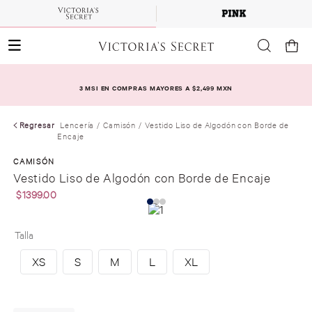
3 MSI EN COMPRAS MAYORES A $2,499 MXN
Regresar
Lencería
Camisón
Vestido Liso de Algodón con Borde de
Encaje
CAMISÓN
Vestido Liso de Algodón con Borde de Encaje
$
1399
.
00
Talla
XS
S
M
L
XL