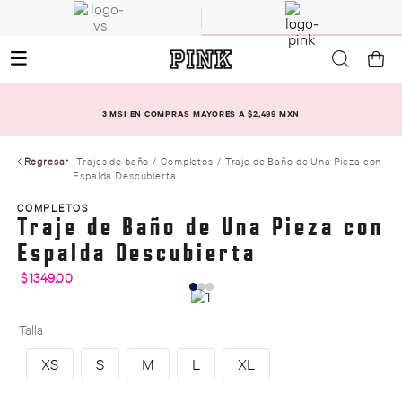
3 MSI EN COMPRAS MAYORES A $2,499 MXN
Regresar
Trajes de baño
Completos
Traje de Baño de Una Pieza con
Espalda Descubierta
COMPLETOS
Traje de Baño de Una Pieza con
Espalda Descubierta
$
1349
.
00
Talla
XS
S
M
L
XL