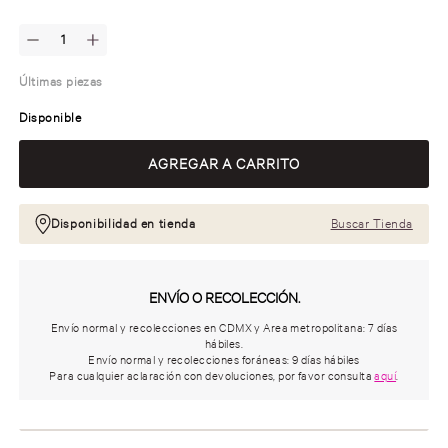
Últimas piezas
Disponible
Disponibilidad en tienda
Buscar Tienda
ENVÍO O RECOLECCIÓN.
Envío normal y recolecciones en CDMX y Area metropolitana: 7 días
hábiles.
Envío normal y recolecciones foráneas: 9 días hábiles
Para cualquier aclaración con devoluciones, por favor consulta
aquí
.