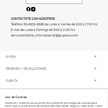
CONTÁCTATE CON NOSOTROS
Teléfono:
55-6826-9688
de Lunes a Viernes de 9:00 a 21:00 hrs
E-mail de Lunes a Domingo de 9:00 a 21:00 hrs
servicioalcliente_victoriassecret@grupoaxo.com
AYUDA
ÓRDENES Y DEVOLUCIONES
CUENTA
© 2023 Victoria's Secret. Todos los Derechos Reservados
Uso de Cookies
Nosotros y nuestros socios externos utilizamos tecnología de cookies para
hacer que su experiencia de compra sea más rápida, segura y relevante, y para
Términos de Uso |
Privacidad y Seguridad |