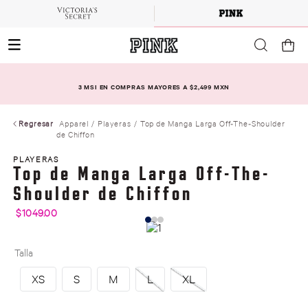
3 MSI EN COMPRAS MAYORES A $2,499 MXN
Regresar
Apparel
Playeras
Top de Manga Larga Off-The-Shoulder
de Chiffon
PLAYERAS
Top de Manga Larga Off-The-
Shoulder de Chiffon
$
1049
.
00
Talla
XS
S
M
L
XL