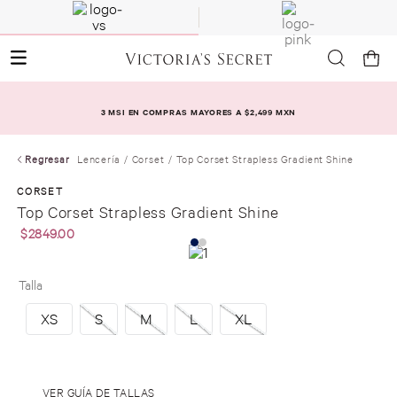
3 MSI EN COMPRAS MAYORES A $2,499 MXN
Regresar
Lencería
Corset
Top Corset Strapless Gradient Shine
CORSET
Top Corset Strapless Gradient Shine
$
2849
.
00
Talla
XS
S
M
L
XL
.
VER GUÍA DE TALLAS