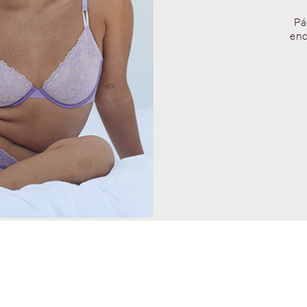
Pá
enc