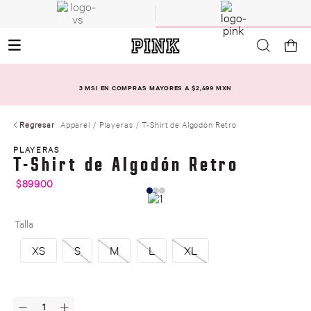
3 MSI EN COMPRAS MAYORES A $2,499 MXN
Regresar
Apparel
Playeras
T-Shirt de Algodón Retro
PLAYERAS
T-Shirt de Algodón Retro
$
899
.
00
Talla
XS
S
M
L
XL