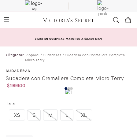
3 MSI EN COMPRAS MAYORES A $2,499 MXN
Regresar
Apparel
Sudaderas
Sudadera con Cremallera Completa
Micro Terry
SUDADERAS
Sudadera con Cremallera Completa Micro Terry
$
1999
.
00
Talla
XS
S
M
L
XL