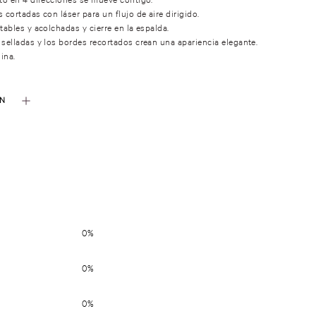
 cortadas con láser para un flujo de aire dirigido.
tables y acolchadas y cierre en la espalda.
 selladas y los bordes recortados crean una apariencia elegante.
ina.
ÓN
Mist Corporal Coconut
Panty Brazilian sin Entrepierna
Passion Brulee
con Bordado Geo Leo
0%