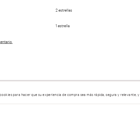
umen…
4 estrellas
3 estrellas
2 estrellas
1 estrella
entario.
 cookies para hacer que su experiencia de compra sea más rápida, segura y relevante, y