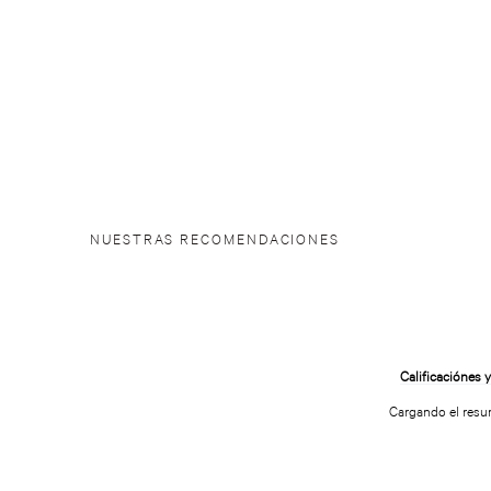
NUESTRAS RECOMENDACIONES
Panty Tanga con Tiras Lacie
Mist Corporal Vanilla Lace