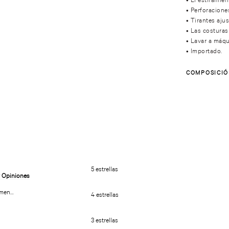
• Perforaciones
• Tirantes ajus
• Las costuras
• Lavar a máqu
• Importado.
COMPOSICI
Bata Corta de Satín con Brillo
Mist Corporal Love Spell
Victoria’s Secret Backstage
250ml/8.4oz
5 estrellas