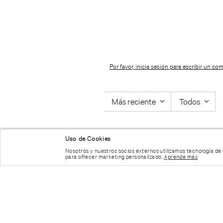
Cargando el res
Por favor, inicia sesión para escribir un com
Uso de Cookies
Más reciente
Todos
Nosotros y nuestros socios externos utilizamos tecnología de
para ofrecer marketing personalizado.
Aprende más
No hay comentarios.