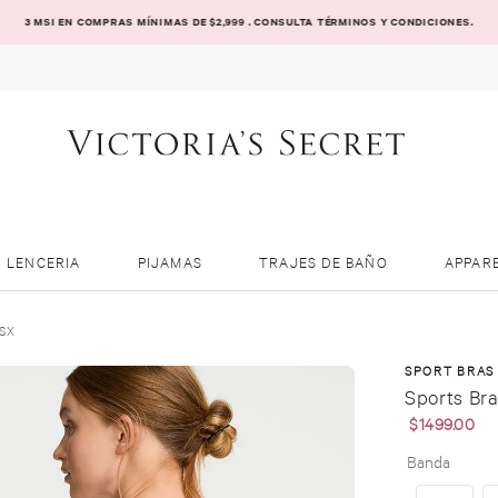
3 MSI EN COMPRAS MÍNIMAS DE $2,999 . CONSULTA TÉRMINOS Y CONDICIONES.
LENCERIA
PIJAMAS
TRAJES DE BAÑO
APPAR
VSX
SPORT BRAS
Sports Br
$
1499
.
00
Banda