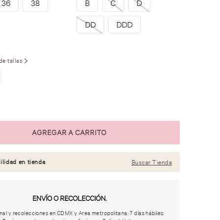
36
38
B
C
D
DD
DDD
de tallas
ilidad en tienda
Buscar Tienda
ENVÍO O RECOLECCIÓN.
al y recolecciones en CDMX y Area metropolitana: 7 días hábiles.