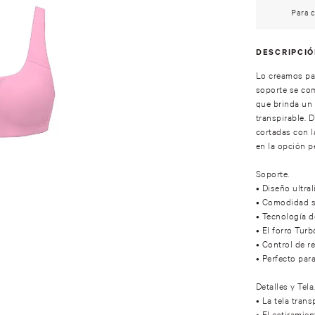
Para c
DESCRIPCI
Lo creamos par
soporte se co
que brinda un 
transpirable. 
cortadas con lá
en la opción pe
Soporte.
• Diseño ultral
• Comodidad si
• Tecnología d
• El forro Tur
• Control de r
• Perfecto para
Detalles y Tela
• La tela tran
• El estiramie