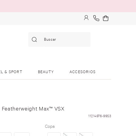
Buscar
EL & SPORT
BEAUTY
ACCESORIOS
a Featherweight Max™ VSX
11214976-99S3
Copa