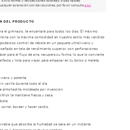
Envío normal y recolecciones foráneas: 9 días hábiles
ualquier aclaración con devoluciones, por favor consulta
aquí
.
ÓN DEL PRODUCTO
a el gimnasio, te encantará para todos los días. El máximo
mbina con la máxima comodidad en nuestro estilo más vendido
poderoso control de rebote en un paquete ultraliviano y
Diseñado en tela de rendimiento superior, con perforaciones
ser para el flujo de aire, recupera su forma, lo que lo convierte
rfecta y lista para viajar, para empacar en tu bolso o maleta.
iviano y potente.
n varilla durante todo el día.
e almohadilla moldeada por inyección.
boWick te mantiene fresca y seca.
ebote.
 correr, boxear y hacer cardio.
.
spirable que absorbe la humedad se seca en un instante.
nto en 4 direcciones se mueve contigo.