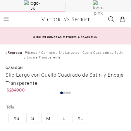
3 MSI EN COMPRAS MAYORES A $2,499 MXN
Regresar
Pijamas
Camisón
Slip Largo con Cuello Cuadrado de Satín
y Encaje Transparente
CAMISÓN
Slip Largo con Cuello Cuadrado de Satín y Encaje
Transparente
$
2849
.
00
Talla
XS
S
M
L
XL