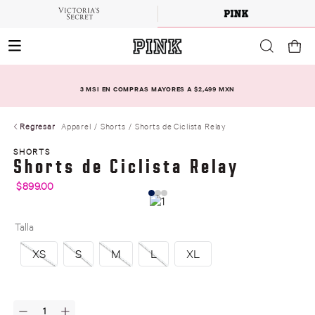
3 MSI EN COMPRAS MAYORES A $2,499 MXN
Regresar
Apparel
Shorts
Shorts de Ciclista Relay
SHORTS
Shorts de Ciclista Relay
$
899
.
00
Talla
XS
S
M
L
XL