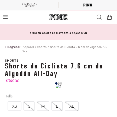
3 MSI EN COMPRAS MAYORES A $2,499 MXN
Regresar
Apparel
Shorts
Shorts de Ciclista 7.6 cm de Algodón All-
Day
SHORTS
Shorts de Ciclista 7.6 cm de
Algodón All-Day
$
749
.
00
Talla
XS
S
M
L
XL