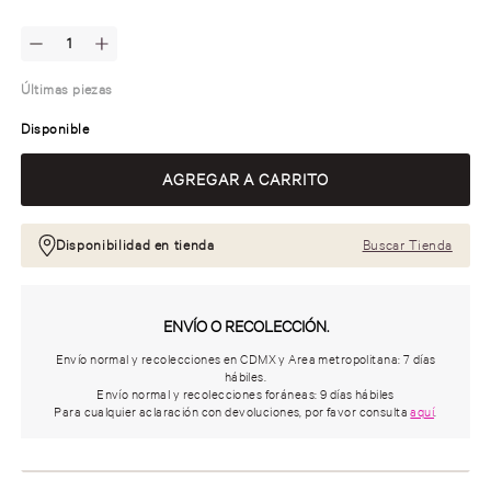
Últimas piezas
Disponible
Disponibilidad en tienda
Buscar Tienda
ENVÍO O RECOLECCIÓN.
Envío normal y recolecciones en CDMX y Area metropolitana: 7 días
hábiles.
Envío normal y recolecciones foráneas: 9 días hábiles
Para cualquier aclaración con devoluciones, por favor consulta
aquí
.