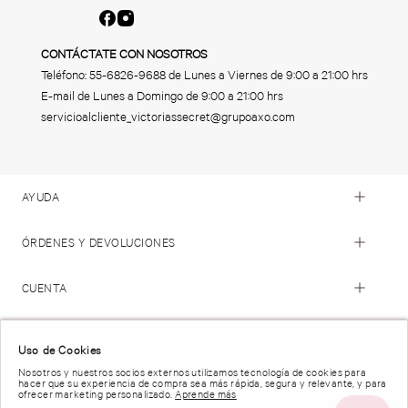
CONTÁCTATE CON NOSOTROS
Teléfono:
55-6826-9688
de Lunes a Viernes de 9:00 a 21:00 hrs
E-mail de Lunes a Domingo de 9:00 a 21:00 hrs
servicioalcliente_victoriassecret@grupoaxo.com
AYUDA
ÓRDENES Y DEVOLUCIONES
CUENTA
© 2023 Victoria's Secret. Todos los Derechos Reservados
Uso de Cookies
Nosotros y nuestros socios externos utilizamos tecnología de cookies para
hacer que su experiencia de compra sea más rápida, segura y relevante, y para
Términos de Uso |
Privacidad y Seguridad |
ofrecer marketing personalizado.
Aprende más
Reportar una Vulnerabilidad |