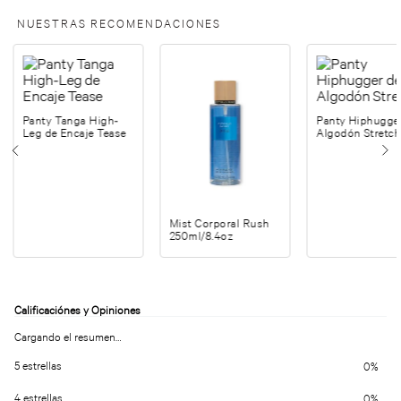
NUESTRAS RECOMENDACIONES
Panty Tanga High-
Panty Hiphugge
Leg de Encaje Tease
Algodón Stretch
Mist Corporal Rush
250ml/8.4oz
Cargando el resumen…
5 estrellas
0%
4 estrellas
0%