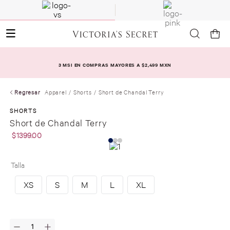
3 MSI EN COMPRAS MAYORES A $2,499 MXN
Regresar
Apparel
Shorts
Short de Chandal Terry
SHORTS
Short de Chandal Terry
$
1399
.
00
Talla
XS
S
M
L
XL