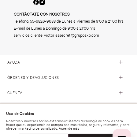
CONTÁCTATE CON NOSOTROS
Teléfono:
55-6826-9688
de Lunes a Viernes de 9:00 a 21:00 hrs
E-mail de Lunes a Domingo de 9:00 a 21:00 hrs
servicioalcliente_victoriassecret@grupoaxo.com
AYUDA
ÓRDENES Y DEVOLUCIONES
CUENTA
© 2023 Victoria's Secret. Todos los Derechos Reservados
Uso de Cookies
Nosotros y nuestros socios externos utilizamos tecnología de cookies para
hacer que su experiencia de compra sea más rápida, segura y relevante, y para
Términos de Uso |
Privacidad y Seguridad |
ofrecer marketing personalizado.
Aprende más
Reportar una Vulnerabilidad |