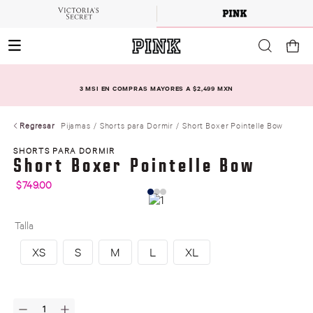
3 MSI EN COMPRAS MAYORES A $2,499 MXN
Regresar
Pijamas
Shorts para Dormir
Short Boxer Pointelle Bow
SHORTS PARA DORMIR
Short Boxer Pointelle Bow
$
749
.
00
Talla
XS
S
M
L
XL