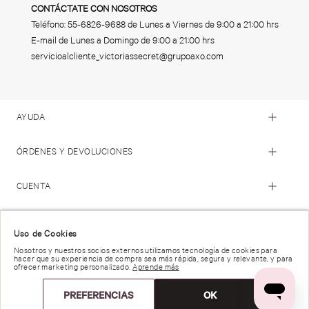
CONTÁCTATE CON NOSOTROS
Teléfono:
55-6826-9688
de Lunes a Viernes de 9:00 a 21:00 hrs
E-mail de Lunes a Domingo de 9:00 a 21:00 hrs
servicioalcliente_victoriassecret@grupoaxo.com
AYUDA
ÓRDENES Y DEVOLUCIONES
CUENTA
© 2023 Victoria's Secret. Todos los Derechos Reservados
Uso de Cookies
Nosotros y nuestros socios externos utilizamos tecnología de cookies para
hacer que su experiencia de compra sea más rápida, segura y relevante, y para
Términos de Uso |
Privacidad y Seguridad |
ofrecer marketing personalizado.
Aprende más
Reportar una Vulnerabilidad |
Derechos de Privacidad |
Preferencias de anuncios |
PREFERENCIAS
OK
Trabaja con Nosotros |
Cátalogo de producto