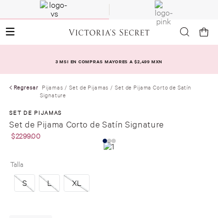
3 MSI EN COMPRAS MAYORES A $2,499 MXN
Regresar
Pijamas
Set de Pijamas
Set de Pijama Corto de Satín
Signature
SET DE PIJAMAS
Set de Pijama Corto de Satín Signature
$
2299
.
00
Talla
S
L
XL