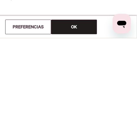
PREFERENCIAS
OK
RC PNTY INTL 5PK LR TNG
Panty Tanga de Encaje