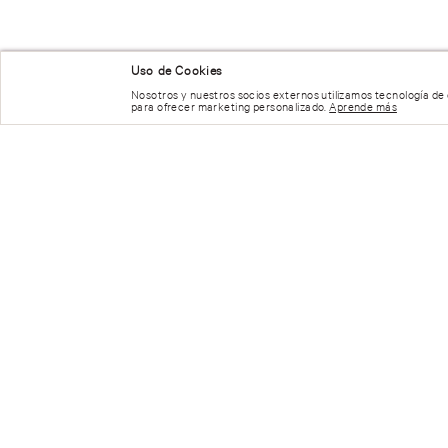
NUESTRAS RECOMENDACIONES
Uso de Cookies
Nosotros y nuestros socios externos utilizamos tecnología de
para ofrecer marketing personalizado.
Aprende más
Panty Tanga Lace Keyhole
VS VRYSXY CROTCHLESS RO
OVT PNTY