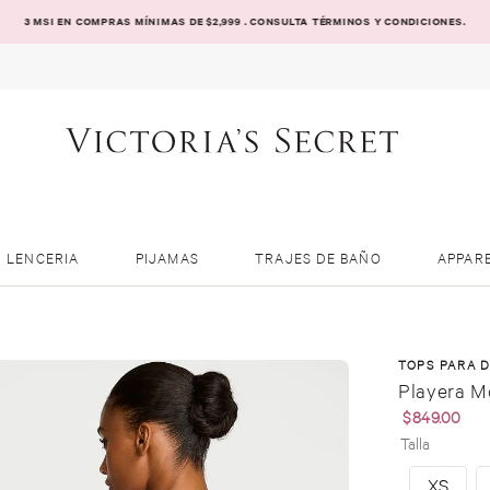
3 MSI EN COMPRAS MÍNIMAS DE $2,999 . CONSULTA TÉRMINOS Y CONDICIONES.
LENCERIA
PIJAMAS
TRAJES DE BAÑO
APPAR
TOPS PARA 
Playera M
$
849
.
00
Talla
XS