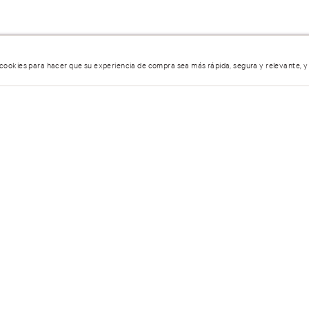
 cookies para hacer que su experiencia de compra sea más rápida, segura y relevante, y
Mist Corporal Whipped Sugar
Cartera pequeña con solapa
& Milk
Iconic Stripes