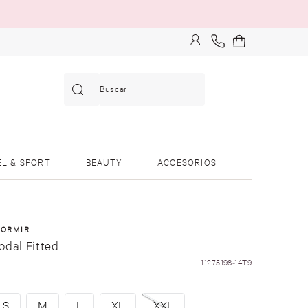
Buscar
EL & SPORT
BEAUTY
ACCESORIOS
DORMIR
odal Fitted
11275198-14T9
S
M
L
XL
XXL