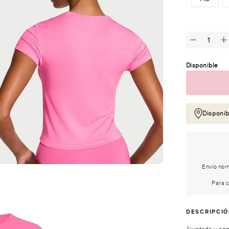
Disponible
Disponib
Envío norm
Para c
DESCRIPCI
Ajustada y coq