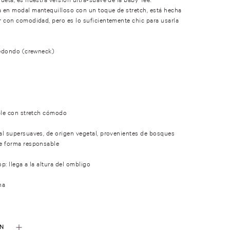
 en modal mantequilloso con un toque de stretch, está hecha
 con comodidad, pero es lo suficientemente chic para usarla
redondo (crewneck)
s
ble con stretch cómodo
l supersuaves, de origen vegetal, provenientes de bosques
e forma responsable
p: llega a la altura del ombligo
na
ÓN