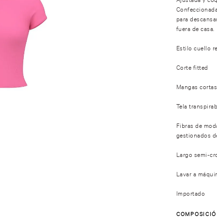
Confeccionada
para descansar
fuera de casa.
Estilo cuello 
Corte fitted
Mangas corta
Tela transpira
Fibras de moda
gestionados d
Largo semi-cro
Lavar a máqui
Importado
COMPOSICI