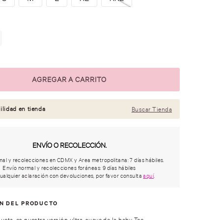
ilidad en tienda
Buscar Tienda
ENVÍO O RECOLECCIÓN.
al y recolecciones en CDMX y Area metropolitana: 7 días hábiles.
Envío normal y recolecciones foráneas: 9 días hábiles
ualquier aclaración con devoluciones, por favor consulta
aquí
.
ÓN DEL PRODUCTO
ueta, es nuestra versión ultra-suave de la baby Tee.