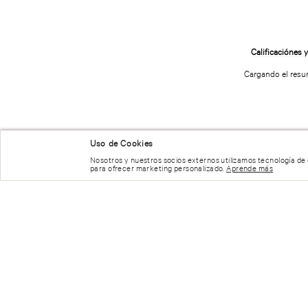
Cargando el res
Uso de Cookies
Nosotros y nuestros socios externos utilizamos tecnología de
para ofrecer marketing personalizado.
Aprende más
Por favor, inicia sesión para escribir un com
Más reciente
Todos