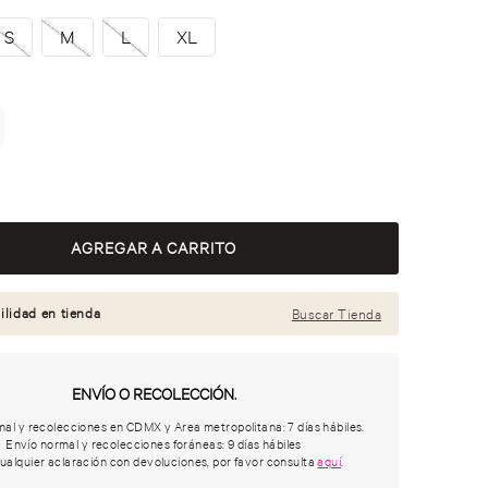
S
M
L
XL
ilidad en tienda
Buscar Tienda
ENVÍO O RECOLECCIÓN.
al y recolecciones en CDMX y Area metropolitana: 7 días hábiles.
Envío normal y recolecciones foráneas: 9 días hábiles
ualquier aclaración con devoluciones, por favor consulta
aquí
.