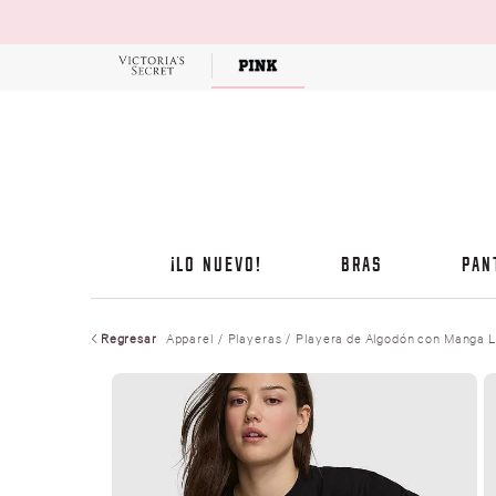
OFERTAS
¡LO NUEVO!
BRAS
PAN
Regresar
Apparel
Playeras
Playera de Algodón con Manga 