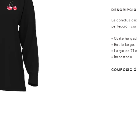
DESCRIPCI
La conclusión:
perfección con
• Corte holga
• Estilo largo.
• Largo de 71 
• Importado.
COMPOSICI