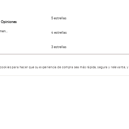
5 estrellas
umen…
4 estrellas
3 estrellas
2 estrellas
 cookies para hacer que su experiencia de compra sea más rápida, segura y relevante, y
1 estrella
entario.