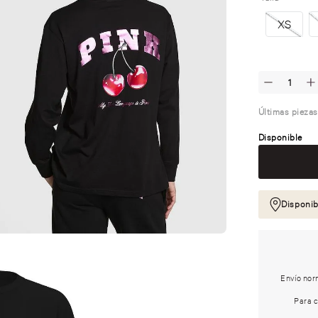
XS
Últimas piezas
Disponible
Disponib
Envío norm
Para c