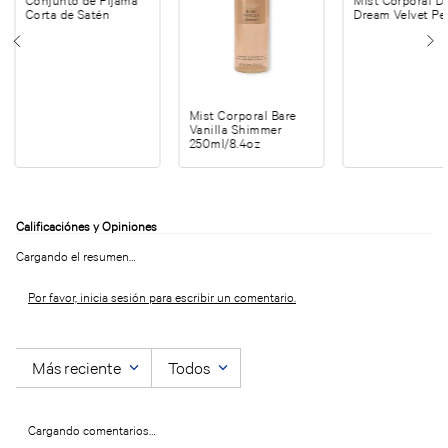
Conjunto de Pijama
Mist Corporal D
Corta de Satén
Dream Velvet Pe
Mist Corporal Bare
Vanilla Shimmer
250ml/8.4oz
Cargando el resumen…
Por favor, inicia sesión para escribir un comentario.
Más reciente
Todos
Cargando comentarios…