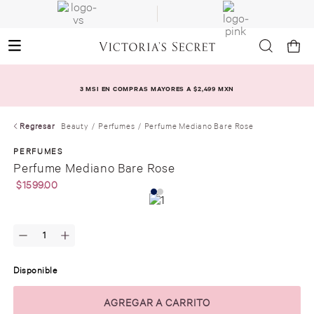
3 MSI EN COMPRAS MAYORES A $2,499 MXN
Regresar
Beauty
Perfumes
Perfume Mediano Bare Rose
PERFUMES
Perfume Mediano Bare Rose
$
1599
.
00
Disponible