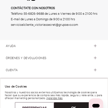
CONTÁCTATE CON NOSOTROS
Teléfono:
55-6826-9688
de Lunes a Viernes de 9:00 a 21:00 hrs
E-mail de Lunes a Domingo de 9:00 a 21:00 hrs
servicioalcliente_victoriassecret@grupoaxo.com
AYUDA
ÓRDENES Y DEVOLUCIONES
CUENTA
© 2023 Victoria's Secret. Todos los Derechos Reservados
Uso de Cookies
Nosotros y nuestros socios externos utilizamos tecnología de cookies para
hacer que su experiencia de compra sea más rápida, segura y relevante, y para
Términos de Uso |
Privacidad y Seguridad |
ofrecer marketing personalizado.
Aprende más
Reportar una Vulnerabilidad |
Derechos de Privacidad |
Preferencias de anuncios |
PREFERENCIAS
OK