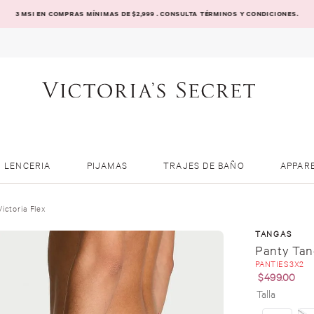
3 MSI EN COMPRAS MÍNIMAS DE $2,999 . CONSULTA TÉRMINOS Y CONDICIONES.
LENCERIA
PIJAMAS
TRAJES DE BAÑO
APPAR
ictoria Flex
TANGAS
Panty Tan
PANTIES 3X2
$
499
.
00
Talla