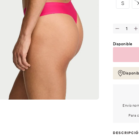
S
Disponible
Disponib
Envío norm
Para c
DESCRIPCI