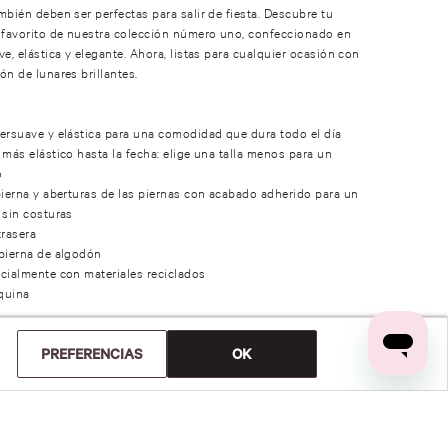
mbién deben ser perfectas para salir de fiesta. Descubre tu
favorito de nuestra colección número uno, confeccionado en
ve, elástica y elegante. Ahora, listas para cualquier ocasión con
ón de lunares brillantes.
ersuave y elástica para una comodidad que dura todo el día
 más elástico hasta la fecha: elige una talla menos para un
o
pierna y aberturas de las piernas con acabado adherido para un
 sin costuras
trasera
pierna de algodón
cialmente con materiales reciclados
quina
ÓN
PREFERENCIAS
OK