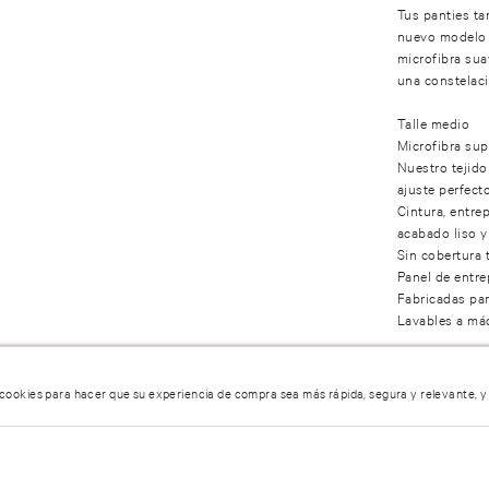
Tus panties ta
nuevo modelo 
microfibra sua
una constelaci
Talle medio
Microfibra sup
Nuestro tejido
ajuste perfect
Cintura, entre
acabado liso y
Sin cobertura 
Panel de entre
Fabricadas par
Lavables a má
COMPOSICI
 cookies para hacer que su experiencia de compra sea más rápida, segura y relevante, y