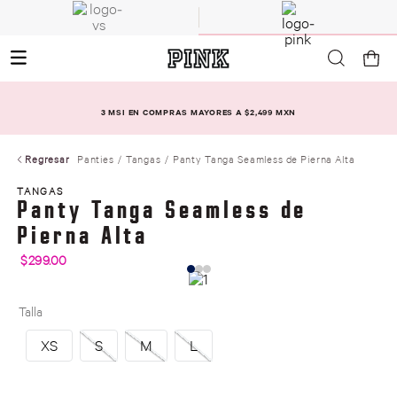
3 MSI EN COMPRAS MAYORES A $2,499 MXN
Regresar
Panties
Tangas
Panty Tanga Seamless de Pierna Alta
TANGAS
Panty Tanga Seamless de
Pierna Alta
$
299
.
00
Talla
XS
S
M
L