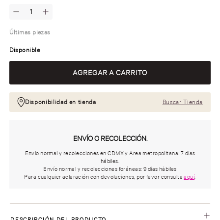
Últimas piezas
Disponible
Disponibilidad en tienda
Buscar Tienda
ENVÍO O RECOLECCIÓN.
Envío normal y recolecciones en CDMX y Area metropolitana: 7 días
hábiles.
Envío normal y recolecciones foráneas: 9 días hábiles
Para cualquier aclaración con devoluciones, por favor consulta
aquí
.
DESCRIPCIÓN DEL PRODUCTO