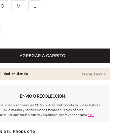
S
M
L
ilidad en tienda
Buscar Tienda
ENVÍO O RECOLECCIÓN.
al y recolecciones en CDMX y Area metropolitana: 7 días hábiles.
Envío normal y recolecciones foráneas: 9 días hábiles
ualquier aclaración con devoluciones, por favor consulta
aquí
.
ÓN DEL PRODUCTO