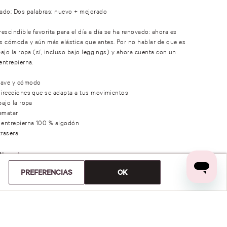
ado: Dos palabras: nuevo + mejorado
escindible favorita para el día a día se ha renovado: ahora es
s cómoda y aún más elástica que antes. Por no hablar de que es
 bajo la ropa (sí, incluso bajo leggings) y ahora cuenta con un
entrepierna.
uave y cómodo
direcciones que se adapta a tus movimientos
bajo la ropa
ematar
a entrepierna 100 % algodón
trasera
ÓN
PREFERENCIAS
OK