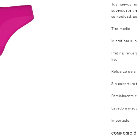
Tus nuevos fav
supersuave y e
comodidad. Est
Tiro medio
Microfibra sup
Pretina, refue
liso
Refuerzo de a
Sin cobertura 
Parcialmente e
Lavado a máq
Importado
COMPOSICI