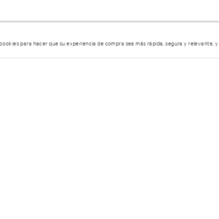
 cookies para hacer que su experiencia de compra sea más rápida, segura y relevante, y
5 estrellas
umen…
4 estrellas
3 estrellas
2 estrellas
1 estrella
entario.