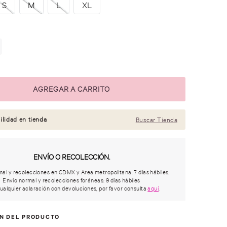
S
M
L
XL
ilidad en tienda
Buscar Tienda
ENVÍO O RECOLECCIÓN.
al y recolecciones en CDMX y Area metropolitana: 7 días hábiles.
Envío normal y recolecciones foráneas: 9 días hábiles
ualquier aclaración con devoluciones, por favor consulta
aquí
.
ÓN DEL PRODUCTO