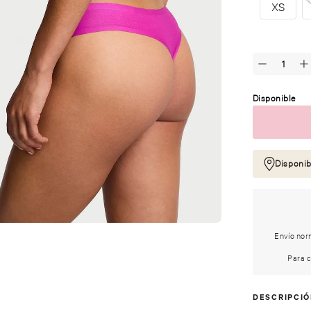
XS
Disponible
Disponib
Envío norm
Para c
DESCRIPCI