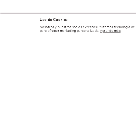
NUESTRAS RECOMENDACIONES
Uso de Cookies
Nosotros y nuestros socios externos utilizamos tecnología de
para ofrecer marketing personalizado.
Aprende más
Cargando el res
Por favor, inicia sesión para escribir un com