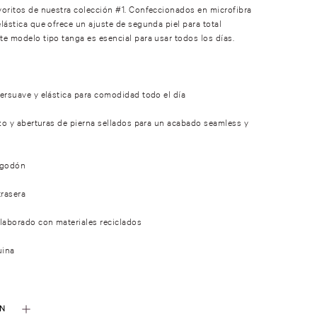
oritos de nuestra colección #1. Confeccionados en microfibra
lástica que ofrece un ajuste de segunda piel para total
e modelo tipo tanga es esencial para usar todos los días.
ersuave y elástica para comodidad todo el día
rzo y aberturas de pierna sellados para un acabado seamless y
lgodón
trasera
laborado con materiales reciclados
uina
ÓN