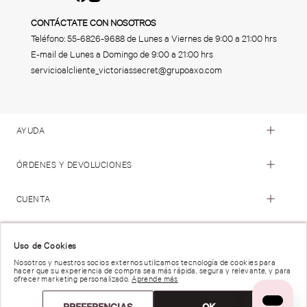
CONTÁCTATE CON NOSOTROS
Teléfono:
55-6826-9688
de Lunes a Viernes de 9:00 a 21:00 hrs
E-mail de Lunes a Domingo de 9:00 a 21:00 hrs
servicioalcliente_victoriassecret@grupoaxo.com
AYUDA
ÓRDENES Y DEVOLUCIONES
CUENTA
© 2023 Victoria's Secret. Todos los Derechos Reservados
Uso de Cookies
Nosotros y nuestros socios externos utilizamos tecnología de cookies para
hacer que su experiencia de compra sea más rápida, segura y relevante, y para
Términos de Uso |
Privacidad y Seguridad |
ofrecer marketing personalizado.
Aprende más
Reportar una Vulnerabilidad |
Derechos de Privacidad |
Preferencias de anuncios |
PREFERENCIAS
OK