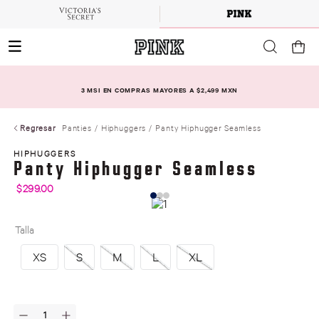
3 MSI EN COMPRAS MAYORES A $2,499 MXN
Regresar
Panties
Hiphuggers
Panty Hiphugger Seamless
HIPHUGGERS
Panty Hiphugger Seamless
$
299
.
00
Talla
XS
S
M
L
XL