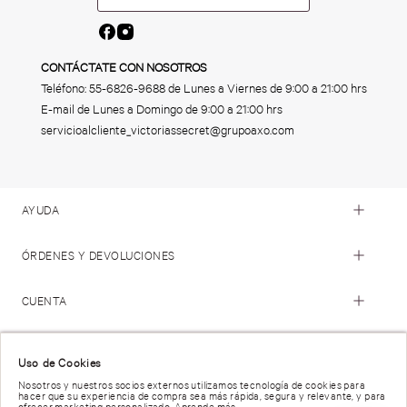
CONTÁCTATE CON NOSOTROS
Teléfono:
55-6826-9688
de Lunes a Viernes de 9:00 a 21:00 hrs
E-mail de Lunes a Domingo de 9:00 a 21:00 hrs
servicioalcliente_victoriassecret@grupoaxo.com
AYUDA
ÓRDENES Y DEVOLUCIONES
CUENTA
© 2023 Victoria's Secret. Todos los Derechos Reservados
Uso de Cookies
Nosotros y nuestros socios externos utilizamos tecnología de cookies para
hacer que su experiencia de compra sea más rápida, segura y relevante, y para
Términos de Uso |
Privacidad y Seguridad |