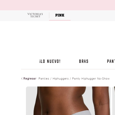
OFERTAS
¡LO NUEVO!
BRAS
PAN
Regresar
Panties
Hiphuggers
Panty Hiphugger No-Show