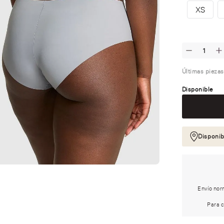
XS
Últimas piezas
Disponible
Disponib
Envío norm
Para c