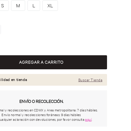
S
M
L
XL
ilidad en tienda
Buscar Tienda
ENVÍO O RECOLECCIÓN.
al y recolecciones en CDMX y Area metropolitana: 7 días hábiles.
Envío normal y recolecciones foráneas: 9 días hábiles
ualquier aclaración con devoluciones, por favor consulta
aquí
.