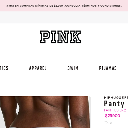
3 MSI EN COMPRAS MÍNIMAS DE $2,999 . CONSULTA TÉRMINOS Y CONDICIONES.
TIES
APPAREL
SWIM
PIJAMAS
HIPHUGGER
Panty
PANTIES 3X2
$
299
.
00
Talla