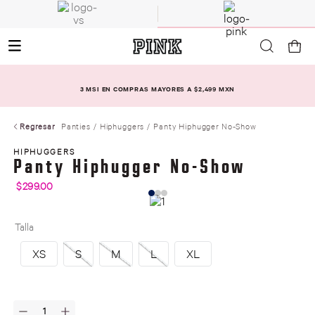
3 MSI EN COMPRAS MAYORES A $2,499 MXN
Regresar
Panties
Hiphuggers
Panty Hiphugger No-Show
HIPHUGGERS
Panty Hiphugger No-Show
$
299
.
00
Talla
XS
S
M
L
XL