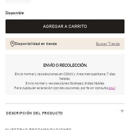
Disponible
Disponibilidad en tienda
Buscar Tienda
ENVÍO O RECOLECCIÓN.
Envío normal y recolecciones en CDMX y Area metropolitana: 7 días
hábiles.
Envío normal y recolecciones foráneas: 9 días hábiles
Para cualquier aclaración con devoluciones, por favor consulta
aquí
.
DESCRIPCIÓN DEL PRODUCTO
NUESTRAS RECOMENDACIONES