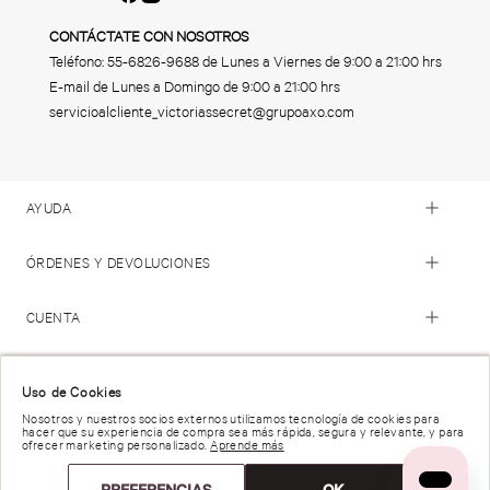
CONTÁCTATE CON NOSOTROS
Teléfono:
55-6826-9688
de Lunes a Viernes de 9:00 a 21:00 hrs
E-mail de Lunes a Domingo de 9:00 a 21:00 hrs
servicioalcliente_victoriassecret@grupoaxo.com
AYUDA
ÓRDENES Y DEVOLUCIONES
CUENTA
© 2023 Victoria's Secret. Todos los Derechos Reservados
Uso de Cookies
Nosotros y nuestros socios externos utilizamos tecnología de cookies para
hacer que su experiencia de compra sea más rápida, segura y relevante, y para
Términos de Uso |
Privacidad y Seguridad |
ofrecer marketing personalizado.
Aprende más
Reportar una Vulnerabilidad |
Derechos de Privacidad |
Preferencias de anuncios |
PREFERENCIAS
OK