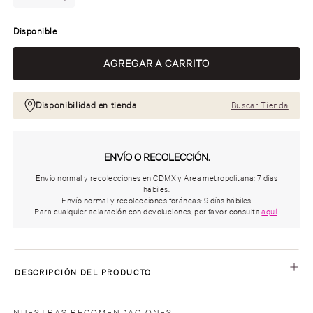
Disponible
Disponibilidad en tienda
Buscar Tienda
ENVÍO O RECOLECCIÓN.
Envío normal y recolecciones en CDMX y Area metropolitana: 7 días
hábiles.
Envío normal y recolecciones foráneas: 9 días hábiles
Para cualquier aclaración con devoluciones, por favor consulta
aquí
.
DESCRIPCIÓN DEL PRODUCTO
NUESTRAS RECOMENDACIONES