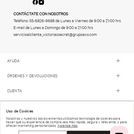
CONTÁCTATE CON NOSOTROS
Teléfono:
55-6826-9688
de Lunes a Viernes de 9:00 a 21:00 hrs
E-mail de Lunes a Domingo de 9:00 a 21:00 hrs
servicioalcliente_victoriassecret@grupoaxo.com
AYUDA
ÓRDENES Y DEVOLUCIONES
CUENTA
© 2023 Victoria's Secret. Todos los Derechos Reservados
Uso de Cookies
Nosotros y nuestros socios externos utilizamos tecnología de cookies para
hacer que su experiencia de compra sea más rápida, segura y relevante, y para
Términos de Uso |
Privacidad y Seguridad |
ofrecer marketing personalizado.
Aprende más
Reportar una Vulnerabilidad |