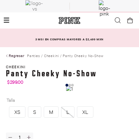
3 MSI EN COMPRAS MAYORES A $2,499 MXN
Regresar
Panties
Cheekini
Panty Cheeky No-Show
CHEEKINI
Panty Cheeky No-Show
$
299
.
00
Talla
XS
S
M
L
XL