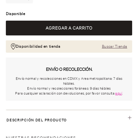
Disponible
Disponibilidad en tienda
Buscar Tienda
ENVÍO O RECOLECCIÓN.
Envío normal y recolecciones en CDMX y Area metropolitana: 7 días
hábiles.
Envío normal y recolecciones foráneas: 9 días hábiles
Para cualquier aclaración con devoluciones, por favor consulta
aquí
.
DESCRIPCIÓN DEL PRODUCTO
NUESTRAS RECOMENDACIONES