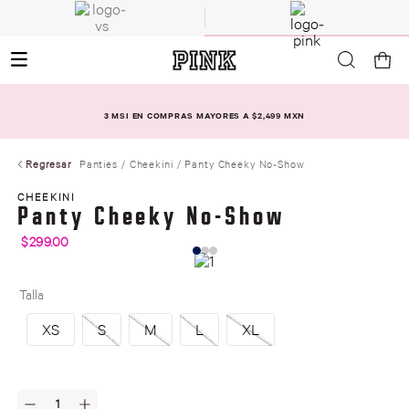
3 MSI EN COMPRAS MAYORES A $2,499 MXN
Regresar
Panties
Cheekini
Panty Cheeky No-Show
CHEEKINI
Panty Cheeky No-Show
$
299
.
00
Talla
XS
S
M
L
XL