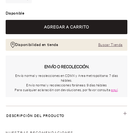
Disponible
Disponibilidad en tienda
Buscar Tienda
ENVÍO O RECOLECCIÓN.
Envío normal y recolecciones en CDMX y Area metropolitana: 7 días
hábiles.
Envío normal y recolecciones foráneas: 9 días hábiles
Para cualquier aclaración con devoluciones, por favor consulta
aquí
.
DESCRIPCIÓN DEL PRODUCTO
NUESTRAS RECOMENDACIONES