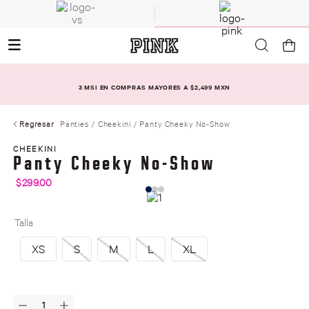
3 MSI EN COMPRAS MAYORES A $2,499 MXN
Regresar
Panties
Cheekini
Panty Cheeky No-Show
CHEEKINI
Panty Cheeky No-Show
$
299
.
00
Talla
XS
S
M
L
XL