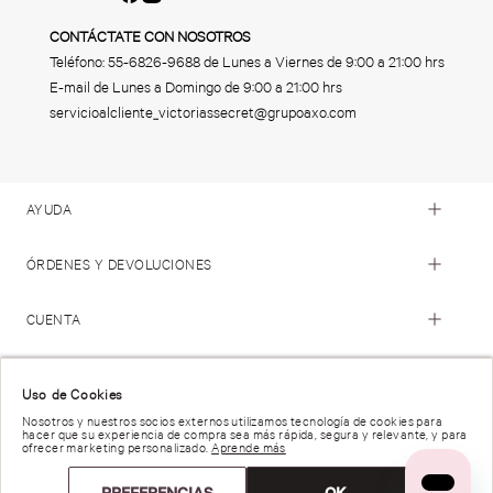
CONTÁCTATE CON NOSOTROS
Teléfono:
55-6826-9688
de Lunes a Viernes de 9:00 a 21:00 hrs
E-mail de Lunes a Domingo de 9:00 a 21:00 hrs
servicioalcliente_victoriassecret@grupoaxo.com
AYUDA
ÓRDENES Y DEVOLUCIONES
CUENTA
© 2023 Victoria's Secret. Todos los Derechos Reservados
Uso de Cookies
Nosotros y nuestros socios externos utilizamos tecnología de cookies para
hacer que su experiencia de compra sea más rápida, segura y relevante, y para
Términos de Uso |
Privacidad y Seguridad |
ofrecer marketing personalizado.
Aprende más
Reportar una Vulnerabilidad |
Derechos de Privacidad |
Preferencias de anuncios |
PREFERENCIAS
OK