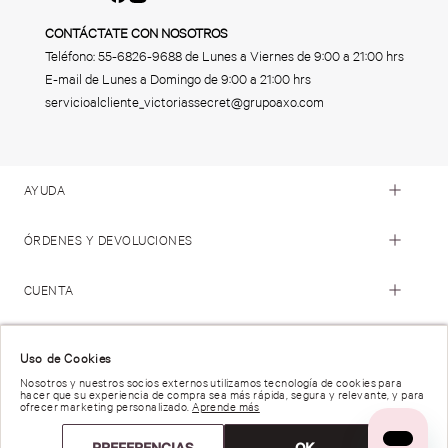
CONTÁCTATE CON NOSOTROS
Teléfono:
55-6826-9688
de Lunes a Viernes de 9:00 a 21:00 hrs
E-mail de Lunes a Domingo de 9:00 a 21:00 hrs
servicioalcliente_victoriassecret@grupoaxo.com
AYUDA
ÓRDENES Y DEVOLUCIONES
CUENTA
© 2023 Victoria's Secret. Todos los Derechos Reservados
Uso de Cookies
Nosotros y nuestros socios externos utilizamos tecnología de cookies para
hacer que su experiencia de compra sea más rápida, segura y relevante, y para
Términos de Uso |
Privacidad y Seguridad |
ofrecer marketing personalizado.
Aprende más
Reportar una Vulnerabilidad |
Derechos de Privacidad |
Preferencias de anuncios |
PREFERENCIAS
OK