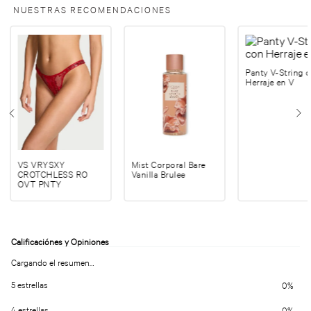
NUESTRAS RECOMENDACIONES
Panty V-String 
Herraje en V
VS VRYSXY
Mist Corporal Bare
CROTCHLESS RO
Vanilla Brulee
OVT PNTY
Cargando el resumen…
5 estrellas
0%
4 estrellas
0%