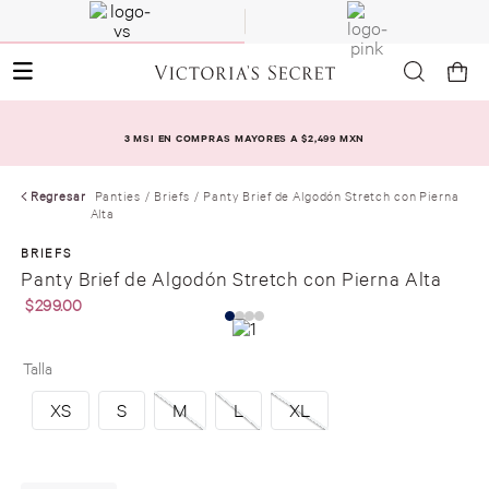
3 MSI EN COMPRAS MAYORES A $2,499 MXN
Regresar
Panties
Briefs
Panty Brief de Algodón Stretch con Pierna
Alta
BRIEFS
Panty Brief de Algodón Stretch con Pierna Alta
$
299
.
00
Talla
XS
S
M
L
XL