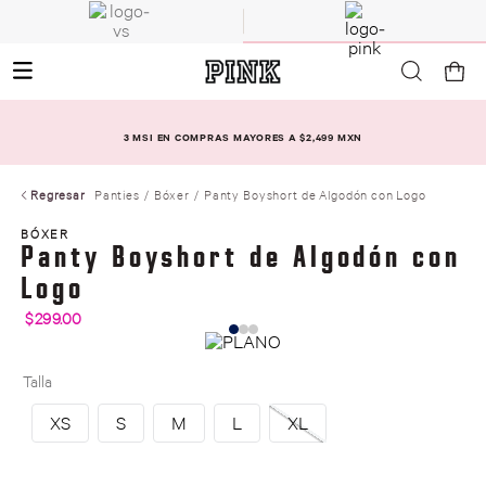
3 MSI EN COMPRAS MAYORES A $2,499 MXN
Regresar
Panties
Bóxer
Panty Boyshort de Algodón con Logo
BÓXER
Panty Boyshort de Algodón con
Logo
$
299
.
00
Talla
XS
S
M
L
XL