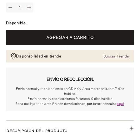
Disponible
Disponibilidad en tienda
Buscar Tienda
ENVÍO O RECOLECCIÓN.
Envío normal y recolecciones en CDMX y Area metropolitana: 7 días
hábiles.
Envío normal y recolecciones foráneas: 9 días hábiles
Para cualquier aclaración con devoluciones, por favor consulta
aquí
.
DESCRIPCIÓN DEL PRODUCTO