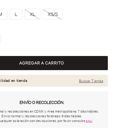
M
L
XL
XS/S
ilidad en tienda
Buscar Tienda
ENVÍO O RECOLECCIÓN.
al y recolecciones en CDMX y Area metropolitana: 7 días hábiles.
Envío normal y recolecciones foráneas: 9 días hábiles
ualquier aclaración con devoluciones, por favor consulta
aquí
.