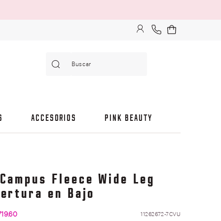
Buscar
S
ACCESORIOS
PINK BEAUTY
 Campus Fleece Wide Leg
ertura en Bajo
719
.
60
11262672-7CVU