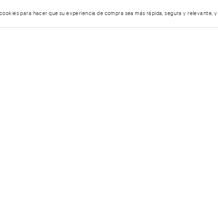
 cookies para hacer que su experiencia de compra sea más rápida, segura y relevante, y
5 estrellas
umen…
4 estrellas
3 estrellas
2 estrellas
1 estrella
entario.