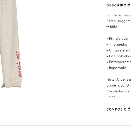
DESCRIPCI
Lo mejor: Tus 
Estos Joggers 
tobillo.
• Fit relajado
• Tiro medio
• Cintura elást
• Dos bolsillos
• Entrepierna: 
• Importado
Nota: Al ser s
primer uso. Un
Prenda teñida:
única.
COMPOSICI