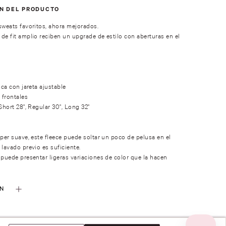
ÓN DEL PRODUCTO
sweats favoritos, ahora mejorados.
de fit amplio reciben un upgrade de estilo con aberturas en el
ica con jareta ajustable
 frontales
Short 28", Regular 30", Long 32"
úper suave, este fleece puede soltar un poco de pelusa en el
 lavado previo es suficiente.
 puede presentar ligeras variaciones de color que la hacen
ÓN