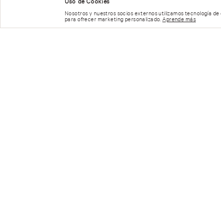
NUESTRAS RECOMENDACIONES
Uso de Cookies
Nosotros y nuestros socios externos utilizamos tecnología de
para ofrecer marketing personalizado.
Aprende más
Cargando el res
Por favor, inicia sesión para escribir un com
Más reciente
Todos