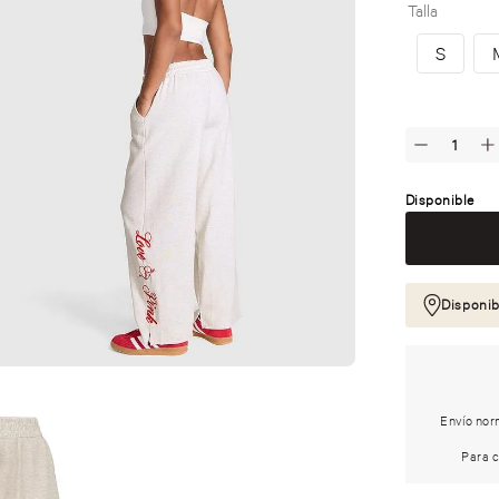
Talla
S
Disponible
Disponib
Envío norm
Para c