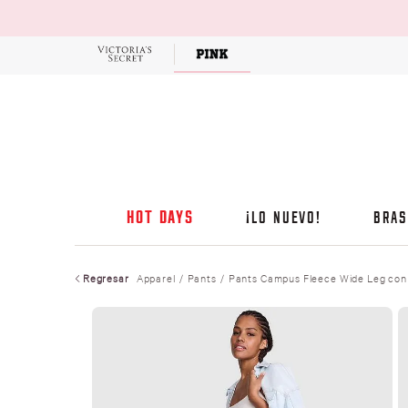
OFERTAS
HOT DAYS
¡LO NUEVO!
BRAS
Regresar
Apparel
Pants
Pants Campus Fleece Wide Leg con 