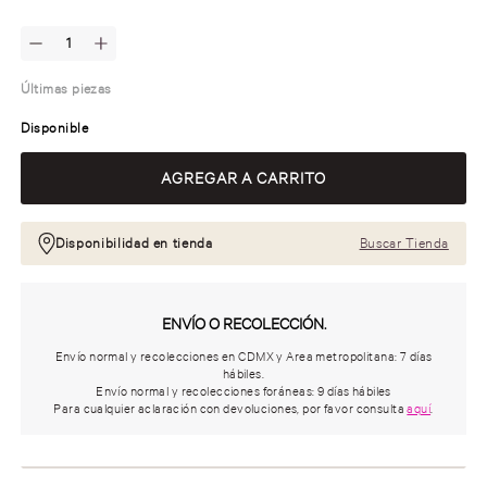
Últimas piezas
Disponible
Disponibilidad en tienda
Buscar Tienda
ENVÍO O RECOLECCIÓN.
Envío normal y recolecciones en CDMX y Area metropolitana: 7 días
hábiles.
Envío normal y recolecciones foráneas: 9 días hábiles
Para cualquier aclaración con devoluciones, por favor consulta
aquí
.