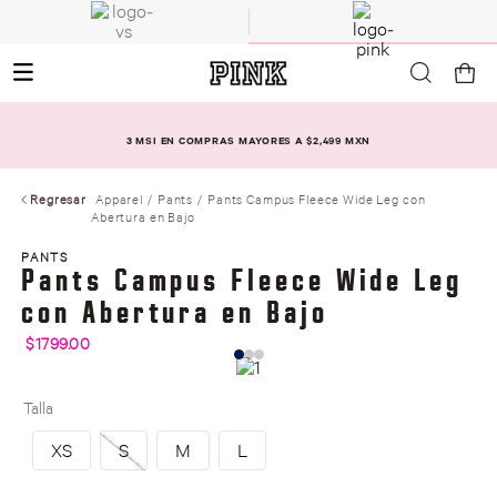
3 MSI EN COMPRAS MAYORES A $2,499 MXN
Regresar
Apparel
Pants
Pants Campus Fleece Wide Leg con
Abertura en Bajo
PANTS
Pants Campus Fleece Wide Leg
con Abertura en Bajo
$
1799
.
00
Talla
XS
S
M
L