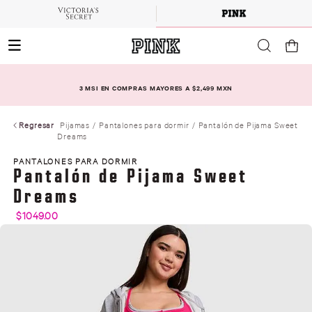
3 MSI EN COMPRAS MAYORES A $2,499 MXN
Regresar
Pijamas
Pantalones para dormir
Pantalón de Pijama Sweet
Dreams
PANTALONES PARA DORMIR
Pantalón de Pijama Sweet
Dreams
$
1049
.
00