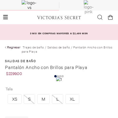
3 MSI EN COMPRAS MAYORES A $2,499 MXN
Regresar
Trajes de baño
Salidas de baño
Pantalón Ancho con Brillos
para Playa
SALIDAS DE BAÑO
Pantalón Ancho con Brillos para Playa
$
2299
.
00
Talla
XS
S
M
L
XL