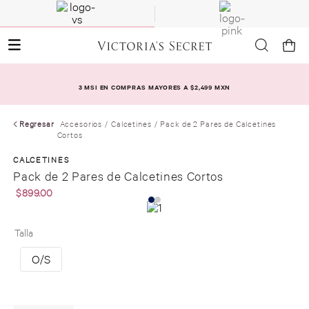
3 MSI EN COMPRAS MAYORES A $2,499 MXN
Regresar
Accesorios
Calcetines
Pack de 2 Pares de Calcetines
Cortos
CALCETINES
Pack de 2 Pares de Calcetines Cortos
$
899
.
00
Talla
O/S