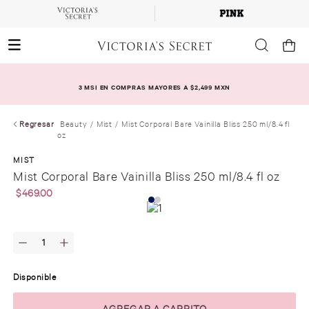
3 MSI EN COMPRAS MAYORES A $2,499 MXN
Regresar
Beauty
Mist
Mist Corporal Bare Vainilla Bliss 250 ml/8.4 fl
oz
MIST
Mist Corporal Bare Vainilla Bliss 250 ml/8.4 fl oz
$
469
.
00
Disponible