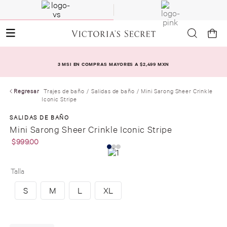
3 MSI EN COMPRAS MAYORES A $2,499 MXN
Regresar
Trajes de baño
Salidas de baño
Mini Sarong Sheer Crinkle
Iconic Stripe
SALIDAS DE BAÑO
Mini Sarong Sheer Crinkle Iconic Stripe
$
999
.
00
Talla
S
M
L
XL