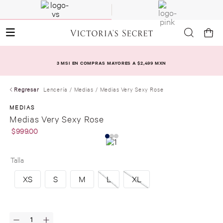
3 MSI EN COMPRAS MAYORES A $2,499 MXN
Regresar
Lencería
Medias
Medias Very Sexy Rose
MEDIAS
Medias Very Sexy Rose
$
999
.
00
Talla
XS
S
M
L
XL