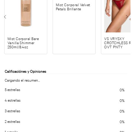
Mist Corporal Velvet
Petals Brillante
Mist Corporal Bare
VS VRYSXY
Vanilla Shimmer
CROTCHLESS 
250ml/8.4oz
OVT PNTY
Cargando el resumen…
5 estrellas
0%
4 estrellas
0%
3 estrellas
0%
2 estrellas
0%