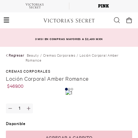
3 MSI EN COMPRAS MAYORES A $2,499 MXN
Regresar
Beauty
Cremas Corporales
Loción Corporal Amber
Romance
CREMAS CORPORALES
Loción Corporal Amber Romance
$
469
.
00
Disponible