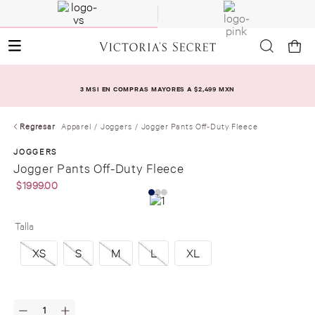
3 MSI EN COMPRAS MAYORES A $2,499 MXN
Regresar
Apparel
Joggers
Jogger Pants Off-Duty Fleece
JOGGERS
Jogger Pants Off-Duty Fleece
$
1999
.
00
Talla
XS
S
M
L
XL