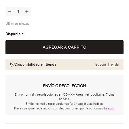
Últimas piezas
Disponible
Disponibilidad en tienda
Buscar Tienda
ENVÍO O RECOLECCIÓN.
Envío normal y recolecciones en CDMX y Area metropolitana: 7 días
hábiles.
Envío normal y recolecciones foráneas: 9 días hábiles
Para cualquier aclaración con devoluciones, por favor consulta
aquí
.