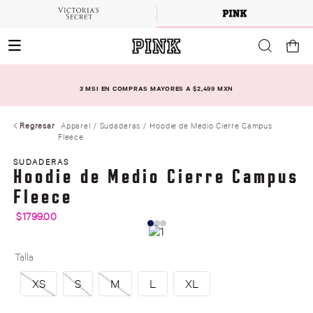
3 MSI EN COMPRAS MAYORES A $2,499 MXN
Regresar
Apparel
Sudaderas
Hoodie de Medio Cierre Campus
Fleece
SUDADERAS
Hoodie de Medio Cierre Campus
Fleece
$
1799
.
00
Talla
XS
S
M
L
XL